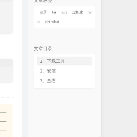
文章标签
在
吴莫愁
的少年
南征北战NZBZ
目录
tar
vps
虚拟化
vi
留言
刘瑞琦
rt
virt-what
飞
萧敬腾
就飞吧
蒋敦豪
文章目录
去飞
欧豪 / 杨洋 / 胡夏
飞
F.I.R.飞儿乐团
1、下载工具
在孤傲的路上
旅行团乐队
2、安装
孙燕姿
3、查看
吧兄弟
筷子兄弟
起点
LOKEY低调组合
Soler
 day
黄子韬
出发
吉克隽逸
谭维维