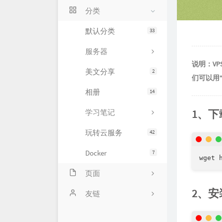
分类
默认分类
33
服务器
说明：VP
美文分享
2
们可以用“
相册
14
1、下
学习笔记
玩转云服务
42
Docker
7
wget 
页面
2、安
站点地图sitemap-青阳の
友链
blog
青阳云音乐