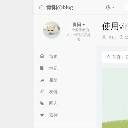
青阳のblog
使用vi
青阳
一个爱琢磨的
人，计算机爱好
博
青阳
2
者
主：
首页
首页
笔记
相册
友链
图床
监控