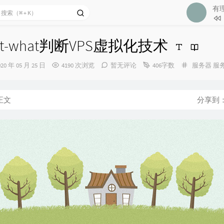
有
1
梦想
2
有理
rt-what判断VPS虚拟化技术
3
愿望
4
萤火
发
分
020 年 05 月 25 日
4190 次浏览
暂无评论
406字数
服务器
服
布
类：
5
我的
时
间：
6
梦想
正文
分享到
7
你就
8
梦的
9
星梦
10
新的
11
完美
12
新的
13
明天
14
相信