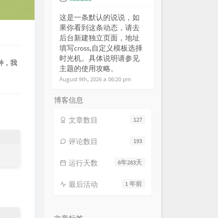
Show
薛之谦 / 君君
这是一条默认的说说，如
Lara梁心颐
果你看到这条动态，请去
后台新建独立页面，地址
是一次热血的流浪
张磊
填写cross,自定义模板选择
己
陶喆
时光机。具体说明请参见
三种，我
主题的使用攻略。
r Be the Same
艾怡良
August 9th, 2026 a 06:20 pm
的我
张芸京
博客信息
过去
钟欣潼
ything In the World
曲婉婷
文章数目
127
 Catch me when I fall
鹿晗
评论数目
193
现在
王力宏
新纪录
海龟先生
运行天数
6年283天
没有终点
逃跑计划
最后活动
1 年前
未来式
郭采洁
 up 咆哮
尚雯婕