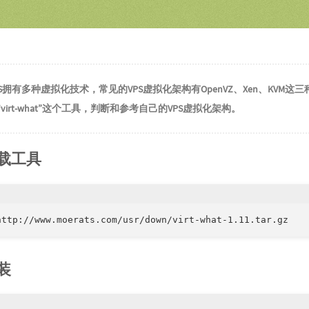
15
我的
16
蜕变
17
人生
18
找自
S拥有多种虚拟化技术，常见的VPS虚拟化架构有OpenVZ、Xen、KVM这
19
Neve
virt-what”这个工具，判断和参考自己的VPS虚拟化架构。
20
相反
21
放低
载工具
22
Ever
23
某时某刻
24
就是
http://www.moerats.com/usr/down/virt-what-1.11.tar.gz
25
热血
26
青春
装
27
我的
28
big