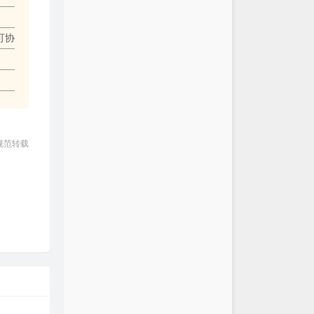
疯狂我们就老了
李宇春
可协
自我
A-Lin
还年轻
华晨宇
.一直都在
陈奕迅
时代
张杰
江映蓉
规范转载
黄雅莉