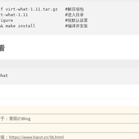
29
就现
xf virt-what-1.11.tar.gz   #解压缩包

30
骄傲
rt-what-1.11               #进入目录

figure                     #按默认设置

31
青春
&& make install            #编译并安装
32
我在
33
天亮
看
34
放心
35
我要
36
奔跑
what
37
奔
38
奔跑
39
终点
40
海啸
41
New
于：青阳のBlog
42
即刻
链接：
https://www.hipyt.cn/56.html
43
飞