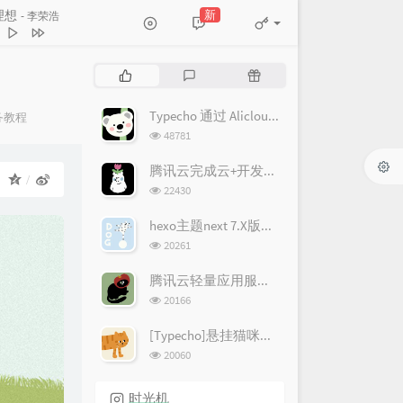
新
理想
- 李荣浩
启动
周杰伦
想
李荣浩
热
最
随
胡彦斌
门
新
机
文
评
文
Typecho 通过 Alicloud 和插件 LoveKKComment 实现评论邮件通知
TFBOYS
务教程
章
论
章
浏
48781
梦
张靓颖
览
次
腾讯云完成云+开发者认证，2C4G2M云服务器3年仅398元(限新)！
巴士
棒棒堂
：
数:
浏
22430
是梦想
吴莫愁 / GALA
览
次
hexo主题next 7.X版本配置美化
翅膀
刘惜君
数:
浏
20261
之光
SNH48
览
次
腾讯云轻量应用服务器，百万用户回馈，轻量免费升配！
心跳
G.E.M. 邓紫棋
数:
浏
20166
新世界
林俊杰
览
次
[Typecho]悬挂猫咪置顶插件
梁博
数:
浏
20060
，你好
牛奶咖啡
览
次
未来
MIC男团
时光机
数: