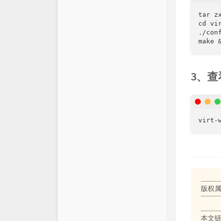
归档
简单搜索
tar z
留言板
cd vi
青阳网盘
./con
make 
友情链接
服务状态
Github
快写鸭
3、查
关于
virt-
版权属
本文