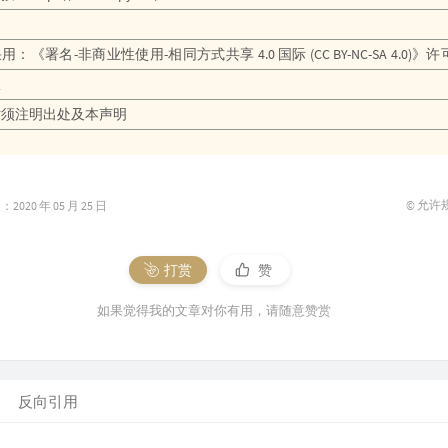
44
再不
采用：《
署名-非商业性使用-相同方式共享 4.0 国际 (CC BY-NC-SA 4.0)
》许
45
新的
权
46
趁你
时须注明出处及本声明
47
路..
48
发光
49
武装
© 允许
020 年 05 月 25 日
50
冒险
打赏
赞
如果觉得我的文章对你有用，请随意赞赏
反向引用