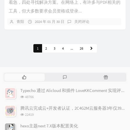
着急，四处寻找解决方案。在网络上，有许多与PDF相关的
工具，但大多数要求会员资格或登录...
青阳
2024 年 01 月 30 日
关闭评论
1
2
3
4
...
26
热
最
随
门
新
机
文
评
文
Typecho 通过 Alicloud 和插件 LoveKKComment 实现评论邮件通知
章
论
章
浏
48766
览
次
腾讯云完成云+开发者认证，2C4G2M云服务器3年仅398元(限新)！
数:
浏
22419
览
次
hexo主题next 7.X版本配置美化
数: