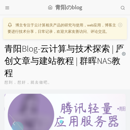
青阳のblog
博主专注于云计算相关产品的研究与使用，web应用，博客主
要进行技术分享，日常记录，欢迎大家友善访问、评论交流。
青阳Blog-云计算与技术探索 | 原
创文章与建站教程 | 群晖NAS教
程
想到，想好，就去做吧。
P
N
r
e
e
x
v
t
i