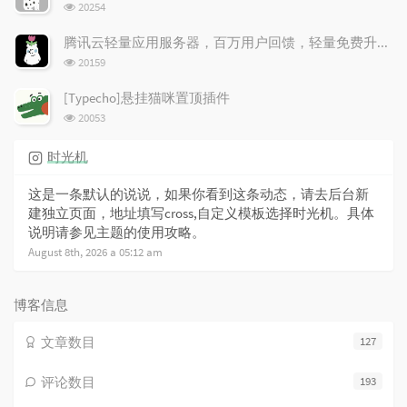
浏
20254
览
次
腾讯云轻量应用服务器，百万用户回馈，轻量免费升配！
数:
浏
20159
览
次
[Typecho]悬挂猫咪置顶插件
数:
浏
20053
览
次
时光机
数:
这是一条默认的说说，如果你看到这条动态，请去后台新
建独立页面，地址填写cross,自定义模板选择时光机。具体
说明请参见主题的使用攻略。
August 8th, 2026 a 05:12 am
博客信息
文章数目
127
评论数目
193