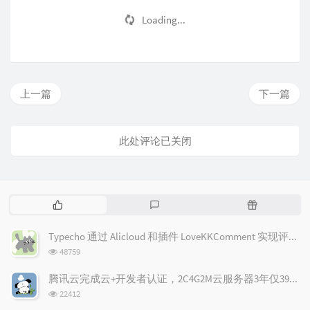
Loading...
上一篇
下一篇
此处评论已关闭
热
最
随
门
新
机
文
评
文
Typecho 通过 Alicloud 和插件 LoveKKComment 实现评论邮件通知
章
论
章
浏
48759
览
次
腾讯云完成云+开发者认证，2C4G2M云服务器3年仅398元(限新)！
数:
浏
22412
览