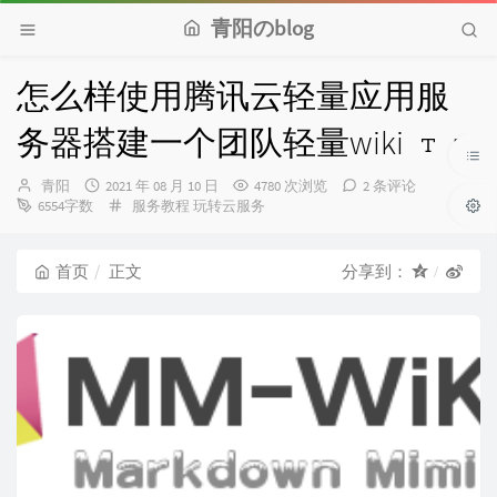
青阳のblog
怎么样使用腾讯云轻量应用服
务器搭建一个团队轻量wiki
博
发
青阳
2021 年 08 月 10 日
4780 次浏览
2 条评论
主：
布
分
6554字数
服务教程
玩转云服务
时
类：
间：
首页
正文
分享到：