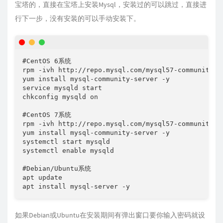
宝塔的，直接在宝塔上安装Mysql，安装过的可以跳过，直接进
行下一步，没有安装的可以手动安装下。
#CentOS 6系统

rpm -ivh http://repo.mysql.com/mysql57-community-re
yum install mysql-community-server -y

service mysqld start

chkconfig mysqld on

#CentOS 7系统

rpm -ivh http://repo.mysql.com/mysql57-community-re
yum install mysql-community-server -y

systemctl start mysqld

systemctl enable mysqld

#Debian/Ubuntu系统

apt update

apt install mysql-server -y
如果Debian或Ubuntu在安装期间有弹出窗口要你输入密码就设