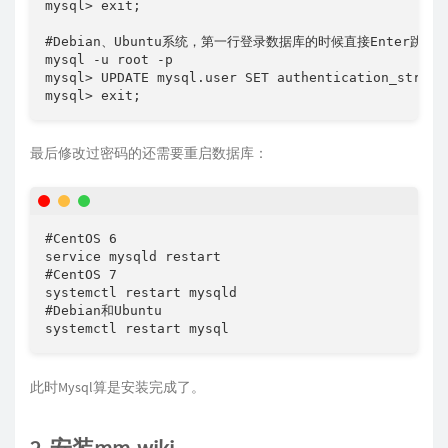
mysql> exit;

#Debian、Ubuntu系统，第一行登录数据库的时候直接Enter跳过
mysql -u root -p

mysql> UPDATE mysql.user SET authentication_string
mysql> exit;
最后修改过密码的还需要重启数据库：
#CentOS 6

service mysqld restart

#CentOS 7

systemctl restart mysqld

#Debian和Ubuntu

systemctl restart mysql
此时Mysql算是安装完成了。
2. 安装mm-wiki