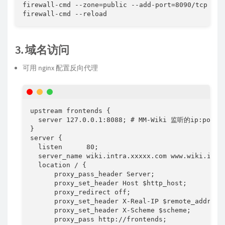
firewall-cmd --zone=public --add-port=8090/tcp --pe
firewall-cmd --reload
3. 域名访问
可用 nginx 配置反向代理
upstream frontends {

  server 127.0.0.1:8088; # MM-Wiki 监听的ip:port

}

server {

  listen      80;

  server_name wiki.intra.xxxxx.com www.wiki.intra
  location / {

      proxy_pass_header Server;

      proxy_set_header Host $http_host;

      proxy_redirect off;

      proxy_set_header X-Real-IP $remote_addr;

      proxy_set_header X-Scheme $scheme;

      proxy_pass http://frontends;
