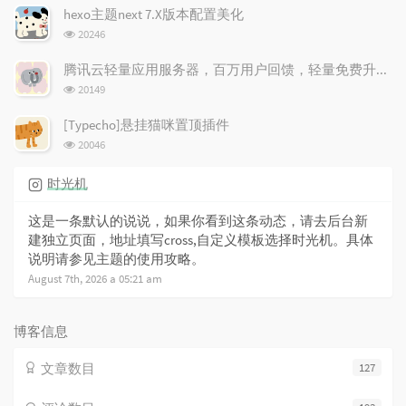
次
hexo主题next 7.X版本配置美化
数:
浏
20246
览
次
腾讯云轻量应用服务器，百万用户回馈，轻量免费升配！
数:
浏
20149
览
次
[Typecho]悬挂猫咪置顶插件
数:
浏
20046
览
次
时光机
数:
这是一条默认的说说，如果你看到这条动态，请去后台新
建独立页面，地址填写cross,自定义模板选择时光机。具体
说明请参见主题的使用攻略。
August 7th, 2026 a 05:21 am
博客信息
文章数目
127