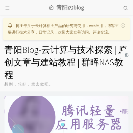
青阳のblog
博主专注于云计算相关产品的研究与使用，web应用，博客主
要进行技术分享，日常记录，欢迎大家友善访问、评论交流。
青阳Blog-云计算与技术探索 | 原
创文章与建站教程 | 群晖NAS教
程
想到，想好，就去做吧。
P
N
r
e
e
x
v
t
i