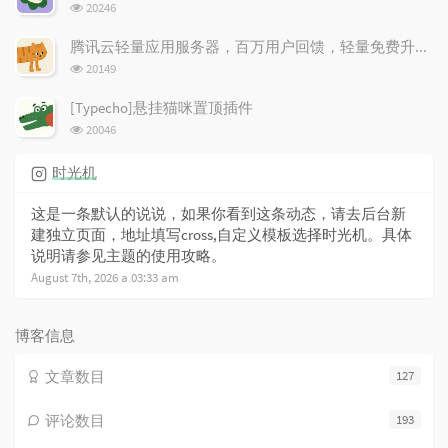
浏
20246
览
次
腾讯云轻量应用服务器，百万用户回馈，轻量免费升配！
数:
浏
20149
览
次
[Typecho]悬挂猫咪置顶插件
数:
浏
20046
览
次
时光机
数:
这是一条默认的说说，如果你看到这条动态，请去后台新
建独立页面，地址填写cross,自定义模板选择时光机。具体
说明请参见主题的使用攻略。
August 7th, 2026 a 03:33 am
博客信息
文章数目
127
评论数目
193