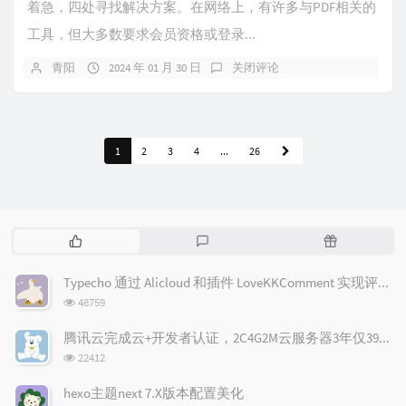
着急，四处寻找解决方案。在网络上，有许多与PDF相关的
工具，但大多数要求会员资格或登录...
青阳
2024 年 01 月 30 日
关闭评论
1
2
3
4
...
26
热
最
随
门
新
机
文
评
文
Typecho 通过 Alicloud 和插件 LoveKKComment 实现评论邮件通知
章
论
章
浏
48759
览
次
腾讯云完成云+开发者认证，2C4G2M云服务器3年仅398元(限新)！
数:
浏
22412
览
次
hexo主题next 7.X版本配置美化
数: