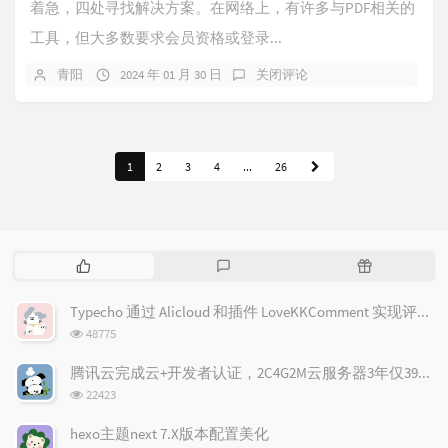
着急，四处寻找解决方案。在网络上，有许多与PDF相关的
工具，但大多数要求会员资格或登录...
青阳
2024 年 01 月 30 日
关闭评论
1
2
3
4
...
26
热
最
随
门
新
机
文
评
文
Typecho 通过 Alicloud 和插件 LoveKKComment 实现评论邮件通知
章
论
章
浏
48775
览
次
腾讯云完成云+开发者认证，2C4G2M云服务器3年仅398元(限新)！
数:
浏
22423
览
次
hexo主题next 7.X版本配置美化
数: