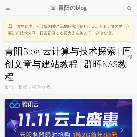
青阳のblog
博主专注于云计算相关产品的研究与使用，web应用，博客主
要进行技术分享，日常记录，欢迎大家友善访问、评论交流。
青阳Blog-云计算与技术探索 | 原
创文章与建站教程 | 群晖NAS教
程
想到，想好，就去做吧。
P
N
r
e
e
x
v
t
i