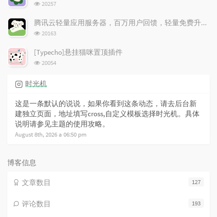
浏
20257
览
次
腾讯云轻量应用服务器，百万用户回馈，轻量免费升配！
数:
浏
20163
览
次
[Typecho]悬挂猫咪置顶插件
数:
浏
20054
览
次
时光机
数:
这是一条默认的说说，如果你看到这条动态，请去后台新
建独立页面，地址填写cross,自定义模板选择时光机。具体
说明请参见主题的使用攻略。
August 8th, 2026 a 06:50 pm
博客信息
文章数目
127
评论数目
193