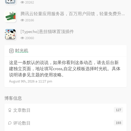
浏
20262
览
次
腾讯云轻量应用服务器，百万用户回馈，轻量免费升配！
数:
浏
20166
览
次
[Typecho]悬挂猫咪置顶插件
数:
浏
20060
览
次
时光机
数:
这是一条默认的说说，如果你看到这条动态，请去后台新
建独立页面，地址填写cross,自定义模板选择时光机。具体
说明请参见主题的使用攻略。
August 9th, 2026 a 11:27 pm
博客信息
文章数目
127
评论数目
193