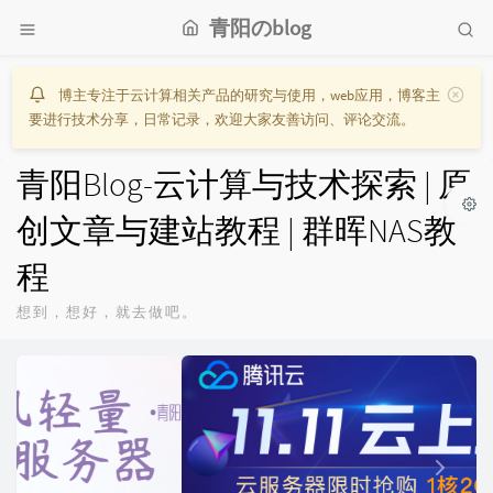
青阳のblog
博主专注于云计算相关产品的研究与使用，web应用，博客主
要进行技术分享，日常记录，欢迎大家友善访问、评论交流。
青阳Blog-云计算与技术探索 | 原
创文章与建站教程 | 群晖NAS教
程
想到，想好，就去做吧。
P
N
r
e
e
x
v
t
i