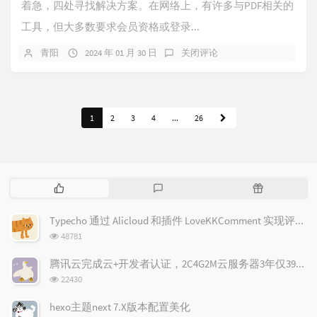
着急，四处寻找解决方案。在网络上，有许多与PDF相关的
工具，但大多数要求会员资格或登录...
青阳
2024 年 01 月 30 日
关闭评论
1
2
3
4
...
26
热
最
随
门
新
机
文
评
文
Typecho 通过 Alicloud 和插件 LoveKKComment 实现评论邮件通知
章
论
章
浏
48781
览
次
腾讯云完成云+开发者认证，2C4G2M云服务器3年仅398元(限新)！
数:
浏
22430
览
次
hexo主题next 7.X版本配置美化
数: