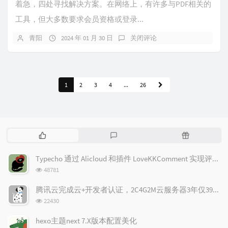
着急，四处寻找解决方案。在网络上，有许多与PDF相关的
工具，但大多数要求会员资格或登录...
青阳
2024 年 01 月 30 日
关闭评论
1
2
3
4
...
26
热
最
随
门
新
机
文
评
文
Typecho 通过 Alicloud 和插件 LoveKKComment 实现评论邮件通知
章
论
章
浏
48781
览
次
腾讯云完成云+开发者认证，2C4G2M云服务器3年仅398元(限新)！
数:
浏
22430
览
次
hexo主题next 7.X版本配置美化
数: