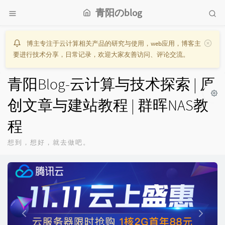
青阳のblog
博主专注于云计算相关产品的研究与使用，web应用，博客主
要进行技术分享，日常记录，欢迎大家友善访问、评论交流。
青阳Blog-云计算与技术探索 | 原
创文章与建站教程 | 群晖NAS教
程
想到，想好，就去做吧。
P
N
r
e
e
x
v
t
i