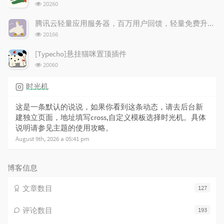
浏
20260
览
次
腾讯云轻量应用服务器，百万用户回馈，轻量免费升配！
数:
浏
20166
览
次
[Typecho]悬挂猫咪置顶插件
数:
浏
20060
览
次
时光机
数:
这是一条默认的说说，如果你看到这条动态，请去后台新
建独立页面，地址填写cross,自定义模板选择时光机。具体
说明请参见主题的使用攻略。
August 9th, 2026 a 05:41 pm
博客信息
文章数目
127
评论数目
193