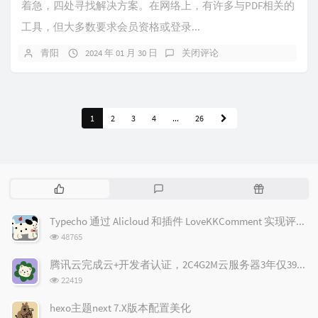
着急，四处寻找解决方案。在网络上，有许多与PDF相关的
工具，但大多数要求会员资格或登录...
青阳
2024 年 01 月 30 日
关闭评论
1
2
3
4
...
26
热
最
随
门
新
机
文
评
文
Typecho 通过 Alicloud 和插件 LoveKKComment 实现评论邮件通知
章
论
章
浏
48765
览
次
腾讯云完成云+开发者认证，2C4G2M云服务器3年仅398元(限新)！
数:
浏
22419
览
次
hexo主题next 7.X版本配置美化
数: