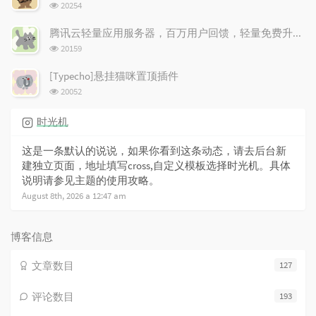
浏
20254
览
次
腾讯云轻量应用服务器，百万用户回馈，轻量免费升配！
数:
浏
20159
览
次
[Typecho]悬挂猫咪置顶插件
数:
浏
20052
览
次
时光机
数:
这是一条默认的说说，如果你看到这条动态，请去后台新
建独立页面，地址填写cross,自定义模板选择时光机。具体
说明请参见主题的使用攻略。
August 8th, 2026 a 12:47 am
博客信息
文章数目
127
评论数目
193