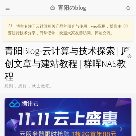
青阳のblog
博主专注于云计算相关产品的研究与使用，web应用，博客主
要进行技术分享，日常记录，欢迎大家友善访问、评论交流。
青阳Blog-云计算与技术探索 | 原
创文章与建站教程 | 群晖NAS教
程
想到，想好，就去做吧。
P
N
r
e
e
x
v
t
i