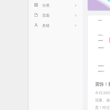
u
分类
s
页面
33
服务器
站点地图sitemap-青阳の
友链
blog
青阳云音乐
2
归档
简单搜索
14
留言板
学习笔记
青阳网盘
友情链接
服务状态
42
Github
快写鸭
7
关于
震惊！
今日(2
流量。涵
贵！经过