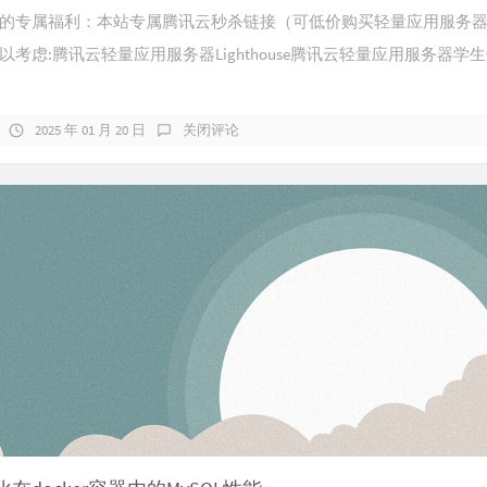
29
就现
的专属福利：本站专属腾讯云秒杀链接（可低价购买轻量应用服务
30
骄傲
以考虑:腾讯云轻量应用服务器Lighthouse腾讯云轻量应用服务器学
31
青春
32
我在
2025 年 01 月 20 日
关闭评论
33
天亮
34
放心
35
我要
36
奔跑
37
奔
38
奔跑
39
终点
40
海啸
41
New
42
即刻
43
飞