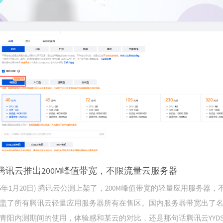
15
我的
16
蜕变
17
人生
18
找自
19
Neve
20
相反
21
放低
22
Ever
23
某时某刻
24
就是
25
热血
腾讯云推出200M峰值带宽，不限流量云服务器
26
青春
025年1月20日) 腾讯云公测上架了，200M峰值带宽的轻量应用服务器，
27
我的
盖了所有腾讯云轻量应用服务器所有在售区。国内服务器带宽出了
28
big
青阳内测期间的使用，体验感和某云的对比，还是那句话腾讯云YYD