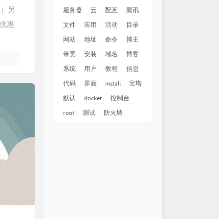
在
吴莫愁
器）另
服务器
云
配置
腾讯
的少年
南征北战NZBZ
生优惠
文件
应用
活动
目录
留言
刘瑞琦
网站
地址
命令
博主
飞
萧敬腾
带宽
安装
域名
博客
就飞吧
蒋敦豪
系统
用户
教程
信息
去飞
欧豪 / 杨洋 / 胡夏
代码
界面
install
宝塔
飞
F.I.R.飞儿乐团
默认
docker
控制台
在孤傲的路上
旅行团乐队
root
测试
防火墙
孙燕姿
吧兄弟
筷子兄弟
起点
LOKEY低调组合
Soler
 day
黄子韬
出发
吉克隽逸
谭维维