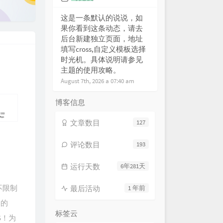
Show
薛之谦 / 君君
这是一条默认的说说，如
Lara梁心颐
果你看到这条动态，请去
后台新建独立页面，地址
是一次热血的流浪
张磊
填写cross,自定义模板选择
己
陶喆
时光机。具体说明请参见
主题的使用攻略。
r Be the Same
艾怡良
August 7th, 2026 a 07:40 am
的我
张芸京
博客信息
过去
钟欣潼
ything In the World
曲婉婷
文章数目
127
 Catch me when I fall
鹿晗
评论数目
193
现在
王力宏
新纪录
海龟先生
运行天数
6年281天
没有终点
逃跑计划
不限制
最后活动
1 年前
未来式
郭采洁
名的
 up 咆哮
尚雯婕
标签云
S！为