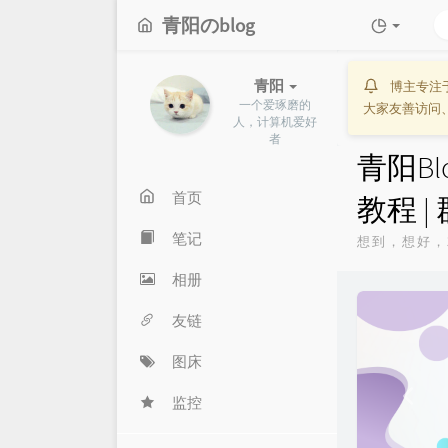
青阳のblog
青阳
博主专注于
一个爱琢磨的
大家友善访问
人，计算机爱好
者
青阳B
首页
教程 |
笔记
想到，想好，
相册
P
友链
r
e
图床
v
监控
i
o