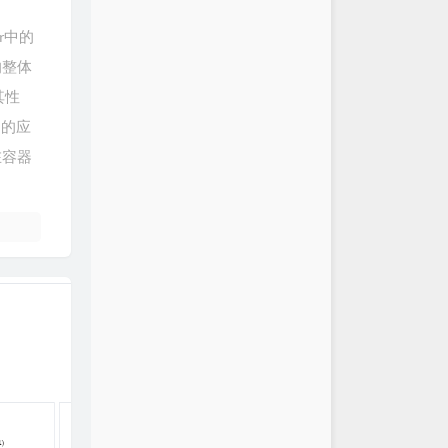
疯狂我们就老了
李宇春
r中的
自我
A-Lin
的整体
还年轻
华晨宇
其性
.一直都在
陈奕迅
多的应
时代
张杰
在容器
江映蓉
黄雅莉