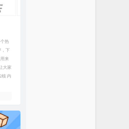
一个热
评，下
使用来
，让大家
2核 内