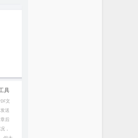
工具
DF文
司发送
公章后
情况，
，但大