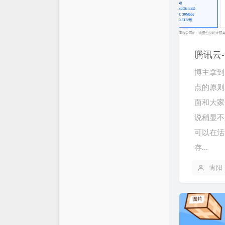
腾讯云
博主拿到
点的原则
面和大家
说稍显不
可以在活
存...
青阳