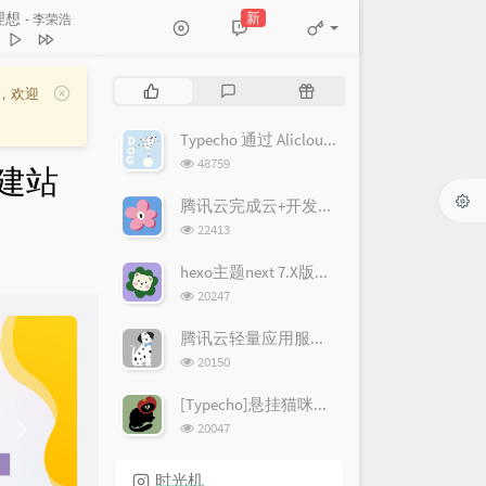
新
理想
- 李荣浩
启动
周杰伦
想
李荣浩
热
最
随
，欢迎
胡彦斌
门
新
机
文
评
文
Typecho 通过 Alicloud 和插件 LoveKKComment 实现评论邮件通知
TFBOYS
章
论
章
浏
48759
与建站
梦
张靓颖
览
次
腾讯云完成云+开发者认证，2C4G2M云服务器3年仅398元(限新)！
巴士
棒棒堂
数:
浏
22413
是梦想
吴莫愁 / GALA
览
次
hexo主题next 7.X版本配置美化
翅膀
刘惜君
数:
浏
20247
之光
SNH48
览
N
次
腾讯云轻量应用服务器，百万用户回馈，轻量免费升配！
心跳
G.E.M. 邓紫棋
数:
e
浏
20150
新世界
林俊杰
览
x
次
[Typecho]悬挂猫咪置顶插件
梁博
t
数:
浏
20047
，你好
牛奶咖啡
览
次
未来
MIC男团
时光机
数: