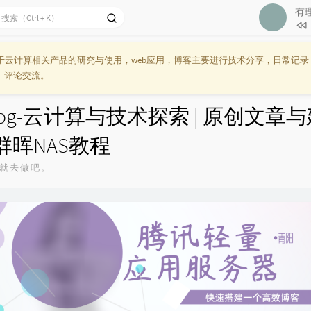
有
1
梦想
2
有理
云计算相关产品的研究与使用，web应用，博客主要进行技术分享，日常记录
3
愿望
、评论交流。
4
萤火
log-云计算与技术探索 | 原创文章
5
我的
6
梦想
 群晖NAS教程
7
你就
就去做吧。
8
梦的
9
星梦
10
新的
11
完美
12
新的
13
明天
14
相信